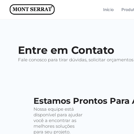
Ir
Início
Produ
para
o
conteúdo
Entre em Contato
Fale conosco para tirar dúvidas, solicitar orçament
Estamos Prontos Para 
Nossa equipe está
disponível para ajudar
você a encontrar as
melhores soluções
para seu projeto.