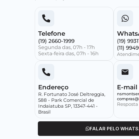
Telefone
Whats
(19) 2660-1999
(19) 993
Segunda das, 07h - 17h
(11) 994
Sexta-feira das, 07h - 16h
Atendime
Endereço
E-mail
R. Fortunato José Deltreggia,
nsmontser
compras@m
588 - Park Comercial de
Resposta
Indaiatuba SP, 13347-441 -
Brasil
FALAR PELO WHAT