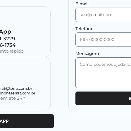
E-mail
Telefone
App
11-3229
96-1734
nto rápido
Mensagem
rat@terra.com.br
ontserrat.com.br
 em até 24h
SAPP