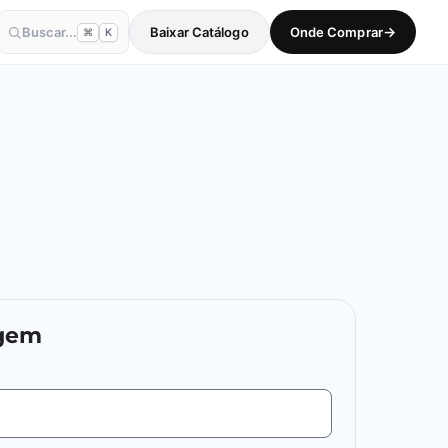
→
Buscar...
Baixar Catálogo
Onde Comprar
⌘
K
agem