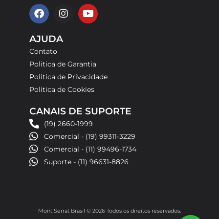
D 14 cm
F
I
Y
Spas e ofurôs
Requer uso de cola de PVC
4
a
n
o
c
s
u
e
t
t
AJUDA
Profundidade Mínima de Instalação
b
a
u
Fontes decorativas
Contato
50 cm
o
g
b
Politica de Garantia
o
r
e
k
a
Politica de Privacidade
m
Peso
Politica de Cookies
390 g
CANAIS DE SUPORTE
(19) 2660-1999
Comercial - (19) 99311-3229
Luva
Comercial - (11) 99496-1734
ABS
Suporte - (11) 96631-8826
Garantia
1 ano
Mont Serrat Brasil © 2026 Todos os direitos reservados.