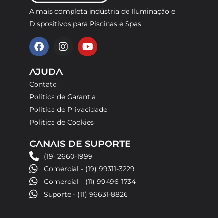
Piscinas comerciais
Instalação para piscinas de alvenaria
3
A mais completa indústria de Iluminação e
Profundidade mínima de instalação em
Dispositivos para Piscinas e Spas
relação à borda
F
I
Y
Spas e ofurôs
Requer uso de cola de PVC
4
40 / 50 cm
a
n
o
c
s
u
e
t
t
AJUDA
b
a
u
Fontes decorativas
Peso
Contato
o
g
b
200 g
Politica de Garantia
o
r
e
k
a
Politica de Privacidade
m
Politica de Cookies
Luva
CANAIS DE SUPORTE
ABS
(19) 2660-1999
Comercial - (19) 99311-3229
Comercial - (11) 99496-1734
Garantia
Suporte - (11) 96631-8826
1 ano