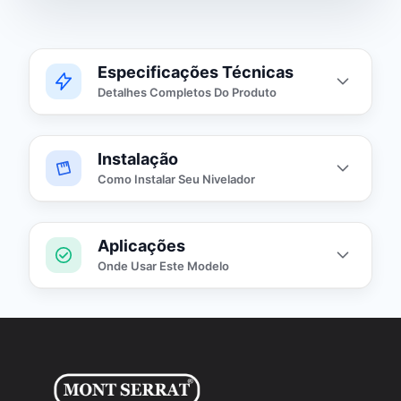
Especificações Técnicas
Detalhes Completos Do Produto
Instalação
Sistema de Encaixe
Como Instalar Seu Nivelador
Rapido
Aplicações
Encaixe em tubos PVC MR 50 mm
1
Material
Onde Usar Este Modelo
Aço Inox AISI 316L
Conexão por encaixe no interno do
2
Piscinas residenciais
tubo
Medida
Q 7.2 cm